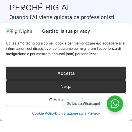
PERCHÉ BIG AI
Quando l’AI viene guidata da professionisti
del marketing diventa un acceleratore:
aiuta
Gestisci la tua privacy
ad analizzare dati, individuare opportunità e
costruire strategie più solide.
Utilizziamo tecnologie come i cookie per memorizzare e/o accedere alle
informazioni del dispositivo. Lo facciamo per migliorare l'esperienza di
navigazione e per mostrare annunci (non) personalizzati.
È la stessa differenza che c’è tra avere un
telescopio e saper leggere le stelle.
Accetta
Oggi chiunque può utilizzare strumenti AI, ma
Nega
avere uno strumento non significa saperlo
usare.
Gestisci opzioni
Scrivici su
Whatsapp!
Cookie Policy
Dichiarazione sulla Privacy